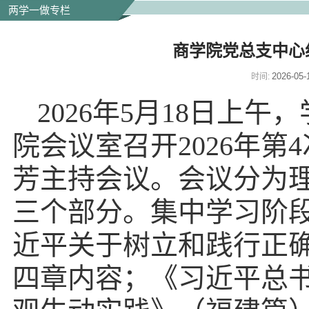
两学一做专栏
商学院党总支中心组
2026-05-
时间:
2026年5
月
18
日
上
午，
院会议室
召开
202
6
年第
4
芳
主持会议。
会议分为
三个部分。集中学习阶
近平关于树立和践行正
四章内容；《习近平总