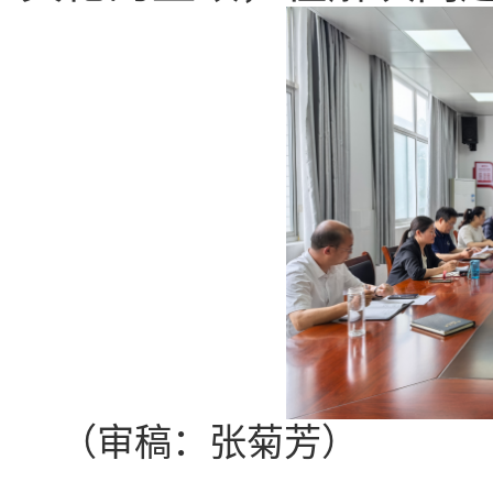
（审稿：张菊芳）